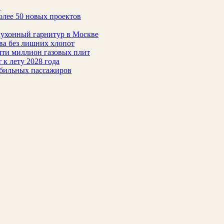
н
олее 50 новых проектов
 кухонный гарнитур в Москве
тва без лишних хлопот
чти миллион газовых плит
 к лету 2028 года
обильных пассажиров