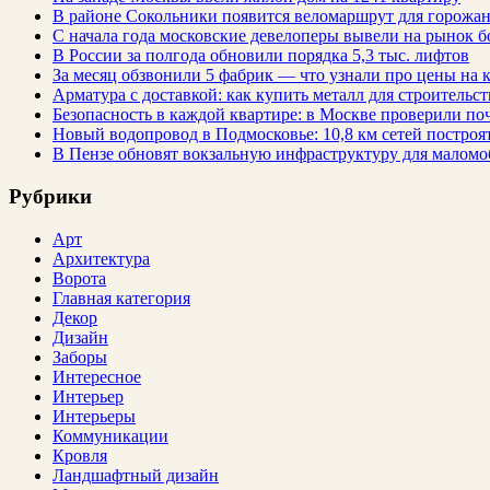
В районе Сокольники появится веломаршрут для горожа
С начала года московские девелоперы вывели на рынок б
В России за полгода обновили порядка 5,3 тыс. лифтов
За месяц обзвонили 5 фабрик — что узнали про цены на
Арматура с доставкой: как купить металл для строительс
Безопасность в каждой квартире: в Москве проверили по
Новый водопровод в Подмосковье: 10,8 км сетей построят
В Пензе обновят вокзальную инфраструктуру для малом
Рубрики
Арт
Архитектура
Ворота
Главная категория
Декор
Дизайн
Заборы
Интересное
Интерьер
Интерьеры
Коммуникации
Кровля
Ландшафтный дизайн