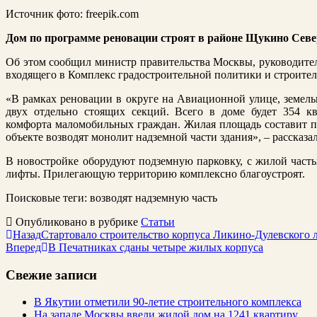
Источник фото: freepik.com
Дом по программе реновации строят в районе Щукино Севе
Об этом сообщил министр правительства Москвы, руководител
входящего в Комплекс градостроительной политики и строите
«В рамках реновации в округе на Авиационной улице, земель
двух отдельно стоящих секций. Всего в доме будет 354 к
комфорта маломобильных граждан. Жилая площадь составит по
объекте возводят монолит надземной части здания», – рассказ
В новостройке оборудуют подземную парковку, с жилой часть
лифты. Прилегающую территорию комплексно благоустроят.
Поисковые теги:
возводят надземную часть
Опубликовано в рубрике
Статьи
Назад
Стартовало строительство корпуса Ликино-Дулевского 
Вперед
В Печатниках сданы четыре жилых корпуса
Свежие записи
В Якутии отметили 90-летие строительного комплекса
На западе Москвы ввели жилой дом на 1241 квартиру