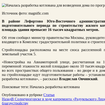
Источник фото: magnific.com
В районе Лефортово Юго-Восточного администрати
подготовительного периода по строительству жилого к
площадь здания превысит 16 тысяч квадратных метров.
Об этом сообщил министр правительства Москвы, руководител
входящего в Комплекс градостроительной политики и строител
Стройплощадка расположена на месте сноса расселенной п
земельный участок 5.
«Новостройка на Авиамоторной улице, рассчитанная на 16
переменной этажности жилой площадью около 10 тысяч квадр
во всех пространствах общего пользования – во дворе и в дом
на стройплощадке идут подготовительные работы – устанавли
разработка котлована», – рассказал
Владислав Овчинский
.
Поисковые теги:
Началась разработка котлована
Опубликовано в рубрике
Статьи
Назад
В Солнечногорске в ходе капремонта «Радумльского Лице
благоустройству