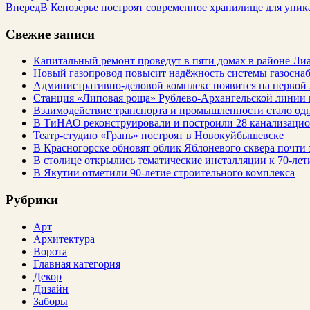
Вперед
В Кенозерье построят современное хранилище для уник
Свежие записи
Капитальный ремонт проведут в пяти домах в районе Ли
Новый газопровод повысит надёжность системы газосна
Административно-деловой комплекс появится на первой
Станция «Липовая роща» Рублево-Архангельской линии 
Взаимодействие транспорта и промышленности стало од
В ТиНАО реконструировали и построили 28 канализаци
Театр-студию «Грань» построят в Новокуйбышевске
В Красногорске обновят облик Яблоневого сквера почти 
В столице открылись тематические инсталляции к 70-лет
В Якутии отметили 90-летие строительного комплекса
Рубрики
Арт
Архитектура
Ворота
Главная категория
Декор
Дизайн
Заборы