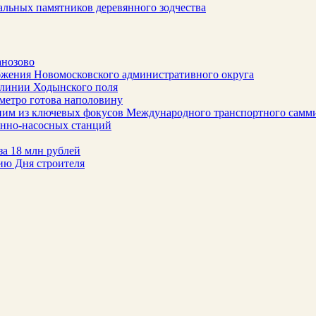
альных памятников деревянного зодчества
анозово
бжения Новомосковского административного округа
 линии Ходынского поля
метро готова наполовину
ним из ключевых фокусов Международного транспортного самм
онно-насосных станций
за 18 млн рублей
ию Дня строителя