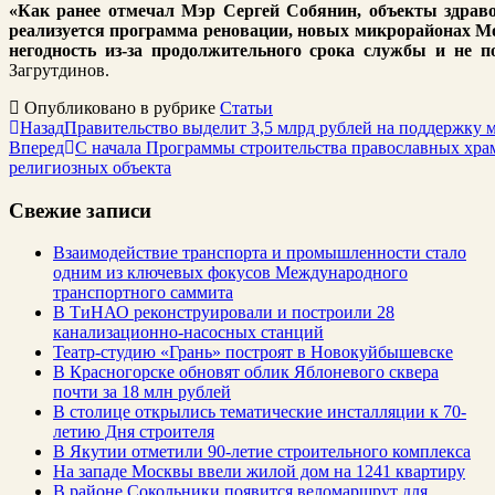
«Как ранее отмечал Мэр Сергей Собянин, объекты здраво
реализуется программа реновации, новых микрорайонах Мо
негодность из-за продолжительного срока службы и не п
Загрутдинов.
Опубликовано в рубрике
Статьи
Назад
Правительство выделит 3,5 млрд рублей на поддержку 
Вперед
С начала Программы строительства православных храм
религиозных объекта
Свежие записи
Взаимодействие транспорта и промышленности стало
одним из ключевых фокусов Международного
транспортного саммита
В ТиНАО реконструировали и построили 28
канализационно-насосных станций
Театр-студию «Грань» построят в Новокуйбышевске
В Красногорске обновят облик Яблоневого сквера
почти за 18 млн рублей
В столице открылись тематические инсталляции к 70-
летию Дня строителя
В Якутии отметили 90-летие строительного комплекса
На западе Москвы ввели жилой дом на 1241 квартиру
В районе Сокольники появится веломаршрут для