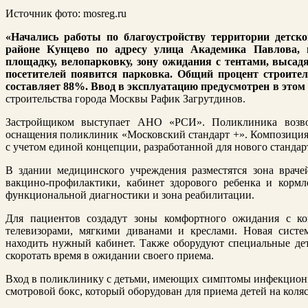
Источник фото: mosreg.ru
«Начались работы по благоустройству территории детс
районе Кунцево по адресу улица Академика Павлова, в
площадку, велопарковку, зону ожидания с тентами, высад
посетителей появится парковка. Общий процент строите
составляет 88%. Ввод в эксплуатацию предусмотрен в этом 
строительства города Москвы Рафик Загрутдинов.
Застройщиком выступает АНО «РСИ». Поликлиника возво
оснащения поликлиник «Московский стандарт +». Композиция
с учетом единой концепции, разработанной для нового стандар
В здании медицинского учреждения разместятся зона врачей
вакцино-профилактики, кабинет здорового ребенка и кормл
функциональной диагностики и зона реабилитации.
Для пациентов создадут зоны комфортного ожидания с ко
телевизорами, мягкими диванами и креслами. Новая систе
находить нужный кабинет. Также оборудуют специальные дет
скоротать время в ожидании своего приема.
Вход в поликлинику с детьми, имеющих симптомы инфекционны
смотровой бокс, который оборудован для приема детей на коляс