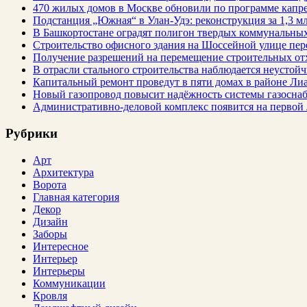
470 жилых домов в Москве обновили по программе капре
Подстанция „Южная“ в Улан‑Удэ: реконструкция за 1,3 мл
В Башкортостане оградят полигон твердых коммунальных
Строительство офисного здания на Шоссейной улице пе
Получение разрешений на перемещение строительных от
В отрасли стального строительства наблюдается неустойч
Капитальный ремонт проведут в пяти домах в районе Ли
Новый газопровод повысит надёжность системы газосна
Административно-деловой комплекс появится на первой
Рубрики
Арт
Архитектура
Ворота
Главная категория
Декор
Дизайн
Заборы
Интересное
Интерьер
Интерьеры
Коммуникации
Кровля