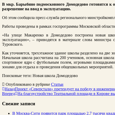
В мкр. Барыбино подмосковного Домодедово готовится к 
разрешение на ввод в эксплуатацию.
Об этом сообщила пресс-служба регионального минстройкомпл
Работы проведены в рамках госпрограммы Московской области 
«На улице Макаренко в Домодедово построена новая шко
эксплуатацию», – приводятся в материале слова министра 
Туровского.
Как уточняется, трехэтажное здание школы разделено на две з
Начальная школа рассчитана на 200 учеников, основная школа
спортивное ядро с футбольным полем, игровыми площадками
зонами для отдыха и проведения общешкольных мероприятий.
Поисковые теги:
Новая школа
Домодедово
Опубликовано в рубрике
Статьи
Назад
Проект «Северстали» претендует на победу в инженерн
Вперед
На благоустройство Театральной площади в Кирове в
Свежие записи
В Москва-Сити появится парк площадью 2,7 тысячи квад