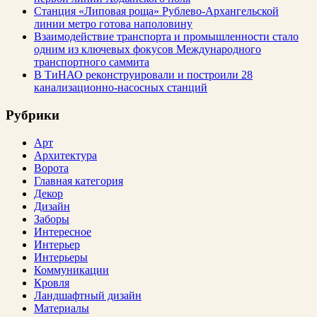
Станция «Липовая роща» Рублево-Архангельской
линии метро готова наполовину
Взаимодействие транспорта и промышленности стало
одним из ключевых фокусов Международного
транспортного саммита
В ТиНАО реконструировали и построили 28
канализационно-насосных станций
Рубрики
Арт
Архитектура
Ворота
Главная категория
Декор
Дизайн
Заборы
Интересное
Интерьер
Интерьеры
Коммуникации
Кровля
Ландшафтный дизайн
Материалы