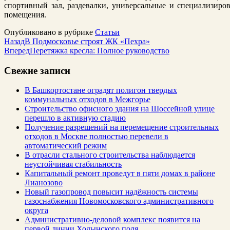
спортивный зал, раздевалки, универсальные и специализир
помещения.
Опубликовано в рубрике
Статьи
Назад
В Подмосковье строят ЖК «Пехра»
Вперед
Перетяжка кресла: Полное руководство
Свежие записи
В Башкортостане оградят полигон твердых
коммунальных отходов в Межгорье
Строительство офисного здания на Шоссейной улице
перешло в активную стадию
Получение разрешений на перемещение строительных
отходов в Москве полностью перевели в
автоматический режим
В отрасли стального строительства наблюдается
неустойчивая стабильность
Капитальный ремонт проведут в пяти домах в районе
Лианозово
Новый газопровод повысит надёжность системы
газоснабжения Новомосковского административного
округа
Административно-деловой комплекс появится на
первой линии Ходынского поля