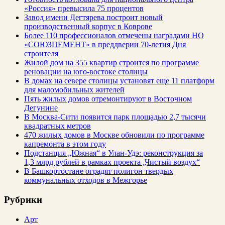
«Россия» превысила 75 процентов
Завод имени Дегтярева построит новый
производственный корпус в Коврове
Более 110 профессионалов отмечены наградами НО
«СОЮЗЦЕМЕНТ» в преддверии 70-летия Дня
строителя
Жилой дом на 355 квартир строится по программе
реновации на юго-востоке столицы
В домах на севере столицы установят еще 11 платформ
для маломобильных жителей
Пять жилых домов отремонтируют в Восточном
Дегунине
В Москва-Сити появится парк площадью 2,7 тысячи
квадратных метров
470 жилых домов в Москве обновили по программе
капремонта в этом году
Подстанция „Южная“ в Улан‑Удэ: реконструкция за
1,3 млрд рублей в рамках проекта „Чистый воздух“
В Башкортостане оградят полигон твердых
коммунальных отходов в Межгорье
Рубрики
Арт