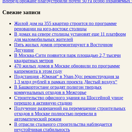
Вперед
Горожане благоустроили почти 50 га особо охраняемых
Свежие записи
Жилой дом на 355 квартир строится по программе
реновации на юго-востоке столицы
В домах на севере столицы установят еще 11 платформ
для маломобильных жителей
Пять жилых домов отремонтируют в Восточном
Дегунине
В Москва-Сити появится парк площадью 2,7 тысячи
квадратных метров
470 жилых домов в Москве обновили по программе
капремонта в этом году
Подстанция „Южная“ в Улан‑Удэ: реконструкция за
1,3 млрд рублей в рамках проекта „Чистый воздух“
В Башкортостане оградят полигон твердых
коммунальных отходов в Межгорье
Строительство офисного здания на Шоссейной улице
перешло в активную стадию
Получение разрешений на перемещение строительных
отходов в Москве полностью перевели в
автоматический режим
В отрасли стального строительства наблюдается
неустойчивая стабильность