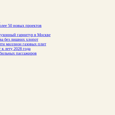
н
олее 50 новых проектов
 кухонный гарнитур в Москве
тва без лишних хлопот
чти миллион газовых плит
 к лету 2028 года
обильных пассажиров