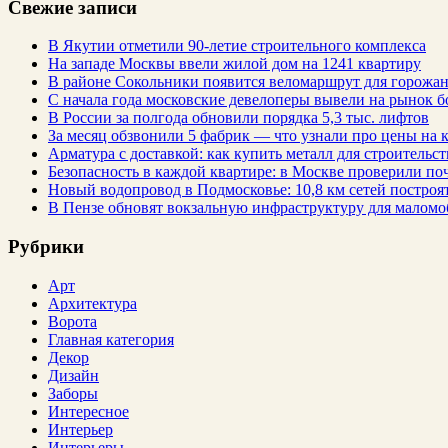
Свежие записи
В Якутии отметили 90-летие строительного комплекса
На западе Москвы ввели жилой дом на 1241 квартиру
В районе Сокольники появится веломаршрут для горожа
С начала года московские девелоперы вывели на рынок б
В России за полгода обновили порядка 5,3 тыс. лифтов
За месяц обзвонили 5 фабрик — что узнали про цены на
Арматура с доставкой: как купить металл для строительс
Безопасность в каждой квартире: в Москве проверили по
Новый водопровод в Подмосковье: 10,8 км сетей построят
В Пензе обновят вокзальную инфраструктуру для малом
Рубрики
Арт
Архитектура
Ворота
Главная категория
Декор
Дизайн
Заборы
Интересное
Интерьер
Интерьеры