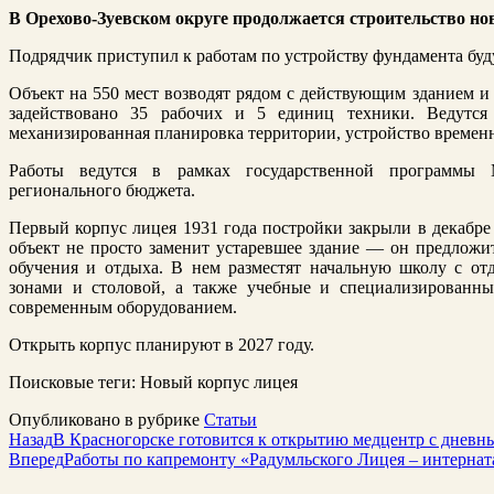
В Орехово-Зуевском округе продолжается строительство но
Подрядчик приступил к работам по устройству фундамента буд
Объект на 550 мест возводят рядом с действующим зданием и
задействовано 35 рабочих и 5 единиц техники. Ведутся
механизированная планировка территории, устройство временн
Работы ведутся в рамках государственной программы 
регионального бюджета.
Первый корпус лицея 1931 года постройки закрыли в декабре 
объект не просто заменит устаревшее здание — он предлож
обучения и отдыха. В нем разместят начальную школу с о
зонами и столовой, а также учебные и специализированн
современным оборудованием.
Открыть корпус планируют в 2027 году.
Поисковые теги:
Новый корпус лицея
Опубликовано в рубрике
Статьи
Назад
В Красногорске готовится к открытию медцентр с дневн
Вперед
Работы по капремонту «Радумльского Лицея – интернат