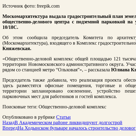
Источник фото: freepik.com
Москомархитектура выдала градостроительный план земель
общественно-делового центра с подземной парковкой на
10/18С.
Об этом
сообщила
председатель Комитета по архитек
(Москомархитектура), входящего в Комплекс градостроительно
Княжевская.
«Общественно-деловой комплекс общей площадью 121 тысяча
территории Новомосковского административного округа. Учас
рядом со станцией метро “Ольховая”», – рассказала
Юлиана К
Председатель также добавила, что реализация проекта обес
здесь разместятся офисные помещения, торговые и обще
территории запланировано озеленение, устройство пеш
парковочных мест для работников и гостей комплекса.
Поисковые теги:
Общественно-деловой комплекс
Опубликовано в рубрике
Статьи
Назад
В Академическом районе ликвидируют долгострой
Вперед
На Ходынском бульваре началось строительство деловог