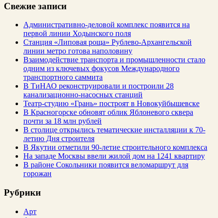
Свежие записи
Административно-деловой комплекс появится на
первой линии Ходынского поля
Станция «Липовая роща» Рублево-Архангельской
линии метро готова наполовину
Взаимодействие транспорта и промышленности стало
одним из ключевых фокусов Международного
транспортного саммита
В ТиНАО реконструировали и построили 28
канализационно-насосных станций
Театр-студию «Грань» построят в Новокуйбышевске
В Красногорске обновят облик Яблоневого сквера
почти за 18 млн рублей
В столице открылись тематические инсталляции к 70-
летию Дня строителя
В Якутии отметили 90-летие строительного комплекса
На западе Москвы ввели жилой дом на 1241 квартиру
В районе Сокольники появится веломаршрут для
горожан
Рубрики
Арт