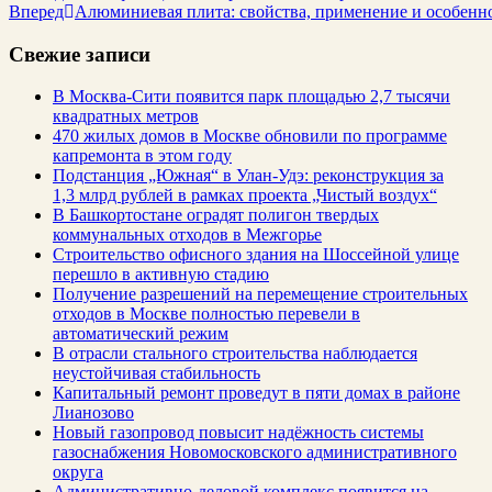
Вперед
Алюминиевая плита: свойства, применение и особенн
Свежие записи
В Москва-Сити появится парк площадью 2,7 тысячи
квадратных метров
470 жилых домов в Москве обновили по программе
капремонта в этом году
Подстанция „Южная“ в Улан‑Удэ: реконструкция за
1,3 млрд рублей в рамках проекта „Чистый воздух“
В Башкортостане оградят полигон твердых
коммунальных отходов в Межгорье
Строительство офисного здания на Шоссейной улице
перешло в активную стадию
Получение разрешений на перемещение строительных
отходов в Москве полностью перевели в
автоматический режим
В отрасли стального строительства наблюдается
неустойчивая стабильность
Капитальный ремонт проведут в пяти домах в районе
Лианозово
Новый газопровод повысит надёжность системы
газоснабжения Новомосковского административного
округа
Административно-деловой комплекс появится на