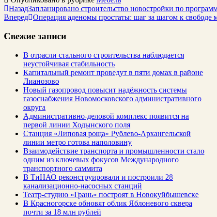
Назад
Запланировано строительство новостройки по програм
Вперед
Операция аденомы простаты: шаг за шагом к свободе 
Свежие записи
В отрасли стального строительства наблюдается
неустойчивая стабильность
Капитальный ремонт проведут в пяти домах в районе
Лианозово
Новый газопровод повысит надёжность системы
газоснабжения Новомосковского административного
округа
Административно-деловой комплекс появится на
первой линии Ходынского поля
Станция «Липовая роща» Рублево-Архангельской
линии метро готова наполовину
Взаимодействие транспорта и промышленности стало
одним из ключевых фокусов Международного
транспортного саммита
В ТиНАО реконструировали и построили 28
канализационно-насосных станций
Театр-студию «Грань» построят в Новокуйбышевске
В Красногорске обновят облик Яблоневого сквера
почти за 18 млн рублей