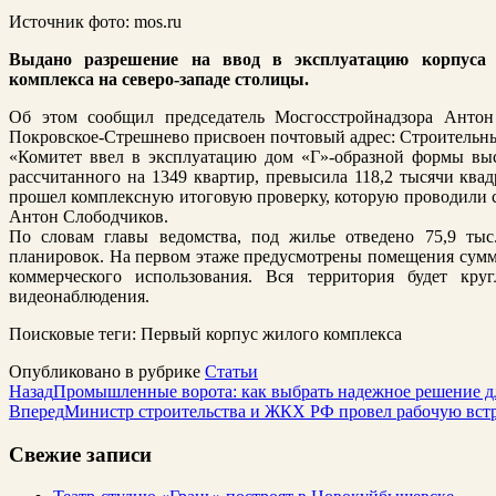
Источник фото: mos.ru
Выдано разрешение на ввод в эксплуатацию корпуса 
комплекса на северо-западе столицы.
Об этом сообщил председатель Мосгосстройнадзора Антон
Покровское-Стрешнево присвоен почтовый адрес: Строительный п
«Комитет ввел в эксплуатацию дом «Г»-образной формы выс
рассчитанного на 1349 квартир, превысила 118,2 тысячи ква
прошел комплексную итоговую проверку, которую проводили
Антон Слободчиков.
По словам главы ведомства, под жилье отведено 75,9 тыс
планировок. На первом этаже предусмотрены помещения сумма
коммерческого использования. Вся территория будет кр
видеонаблюдения.
Поисковые теги:
Первый корпус жилого комплекса
Опубликовано в рубрике
Статьи
Назад
Промышленные ворота: как выбрать надежное решение д
Вперед
Министр строительства и ЖКХ РФ провел рабочую встр
Свежие записи