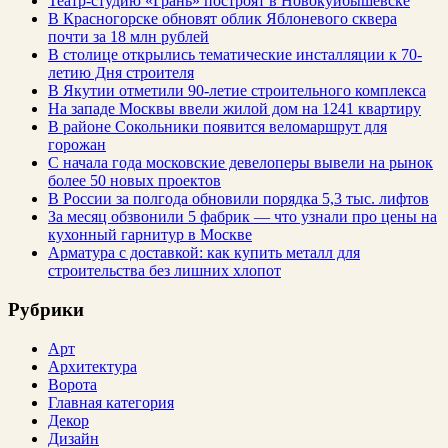
Театр-студию «Грань» построят в Новокуйбышевске
В Красногорске обновят облик Яблоневого сквера
почти за 18 млн рублей
В столице открылись тематические инсталляции к 70-
летию Дня строителя
В Якутии отметили 90-летие строительного комплекса
На западе Москвы ввели жилой дом на 1241 квартиру
В районе Сокольники появится веломаршрут для
горожан
С начала года московские девелоперы вывели на рынок
более 50 новых проектов
В России за полгода обновили порядка 5,3 тыс. лифтов
За месяц обзвонили 5 фабрик — что узнали про цены на
кухонный гарнитур в Москве
Арматура с доставкой: как купить металл для
строительства без лишних хлопот
Рубрики
Арт
Архитектура
Ворота
Главная категория
Декор
Дизайн