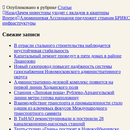
Опубликовано в рубрике
Статьи
Назад
Зачем инвесторы уходят с вкладов в квартиры
Вперед
Алюминиевая Ассоциация предложит странам БРИКС 
инфраструктуры
Свежие записи
В отрасли стального строительства наблюдается
неустойчивая стабильность
Капитальный ремонт проведут в пяти домах в районе
Лианозово
Новый газопровод повысит надёжность системы
газоснабжения Новомосковского административного
округа
Административно-деловой комплекс появится на
первой линии Ходынского поля
Станция «Липовая роща» Рублево-Архангельской
линии метро готова наполовину
Взаимодействие транспорта и промышленности стало
одним из ключевых фокусов Международного
транспортного саммита
В ТиНАО реконструировали и построили 28
канализационно-насосных станций
Театр-студию «Грань» построят в Новокуйбышевске