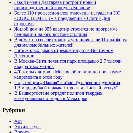
Завод имени Дегтярева построит новый
производственный корпус в Коврове
Более 110 профессионалов отмечены наградами НО
«СОЮЗЦЕМЕНТ» в преддверии 70-летия Дня
строителя
Жилой дом на 355 квартир строится по программе
реновации на юго-востоке столицы
В домах на севере столицы установят еще 11 платформ
для маломобильных жителей
Пять жилых домов отремонтируют в Восточном
Дегунине
В Москва-Сити появится парк площадью 2,7 тысячи
квадратных метров
470 жилых домов в Москве обновили по программе
капремонта в этом году
Подстанция „Южная“ в Улан‑Удэ: реконструкция за
1,3 млрд рублей в рамках проекта „Чистый воздух“
В Башкортостане оградят полигон твердых
коммунальных отходов в Межгорье
Рубрики
Арт
Архитектура
Ворота