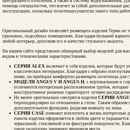
центрального отопления, а также в систему водоснабжения. Дл
помощь специалистов, что влечет за собой дополнительные рас
эксплуатации, поскольку полотенцесушители такого типа рабо
Оригинальный дизайн позволяет размещать изделия Терма не то
прихожих, подсобных помещениях. Благодаря большой вариати
любой интерьер, дополняя его в качестве стильного акцента.
На нашем сайте представлен обширный выбор моделей для ван
видом и техническими характеристиками.
СЕРИЯ ALEX
включает в себя изделия, которые будут у
классических интерьерах. Благодаря с-образно изогнуты
ними, на приборах комфортно размещать полотенца для 
МОДЕЛИ ANGUS V И ANGUS H
, с вертикальным и г
отличаются интересным расположением трубок, которые 
конструктивное решение гарантирует лучшее распределе
Не менее оригинально смотрятся изделия
СЕРИИ ANGU
перпендикулярно по отношению к стене. Таким образом 
дополнительную функцию, разделяя комнату на зоны.
СЕРИЯ CASE
поможет воплотить в жизнь интересные д
панель изделия оформляется в любом цвете и украшается
зеркальной, стеклянной или фактурной поверхности. Бла
такие радиаторы занимают минимум места.