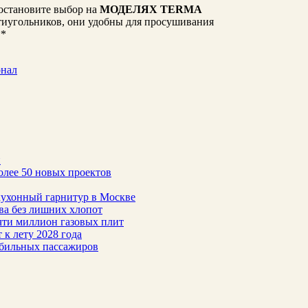
 остановите выбор на
МОДЕЛЯХ TERMA
тиугольников, они удобны для просушивания
**
онал
н
олее 50 новых проектов
 кухонный гарнитур в Москве
тва без лишних хлопот
чти миллион газовых плит
 к лету 2028 года
обильных пассажиров