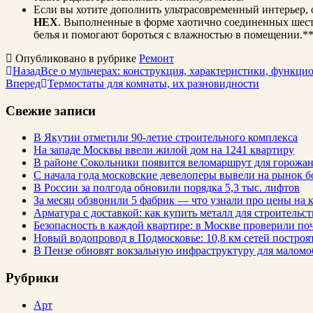
Если вы хотите дополнить ультрасовременный интерьер,
HEX
. Выполненные в форме хаотично соединенных шес
белья и помогают бороться с влажностью в помещении.*
Опубликовано в рубрике
Ремонт
Назад
Все о мульчерах: конструкция, характеристики, функци
Вперед
Термостаты для комнаты, их разновидности
Свежие записи
В Якутии отметили 90-летие строительного комплекса
На западе Москвы ввели жилой дом на 1241 квартиру
В районе Сокольники появится веломаршрут для горожа
С начала года московские девелоперы вывели на рынок б
В России за полгода обновили порядка 5,3 тыс. лифтов
За месяц обзвонили 5 фабрик — что узнали про цены на
Арматура с доставкой: как купить металл для строительс
Безопасность в каждой квартире: в Москве проверили по
Новый водопровод в Подмосковье: 10,8 км сетей построят
В Пензе обновят вокзальную инфраструктуру для малом
Рубрики
Арт