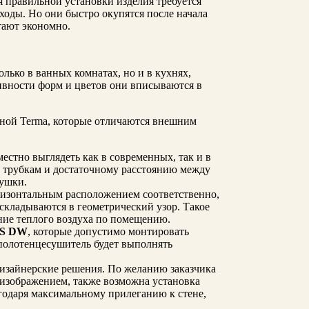
я правильной установки изделия требуется
ходы. Но они быстро окупятся после начала
тают экономно.
лько в ванных комнатах, но и в кухнях,
вности форм и цветов они вписываются в
ной Terma, которые отличаются внешним
местно выглядеть как в современных, так и в
м трубкам и достаточному расстоянию между
сушки.
оризонтальным расположением соответственно,
складываются в геометрический узор. Такое
ние теплого воздуха по помещению.
S DW
, которые допустимо монтировать
полотенцесушитель будет выполнять
изайнерские решения. По желанию заказчика
 изображением, также возможна установка
годаря максимальному прилеганию к стене,