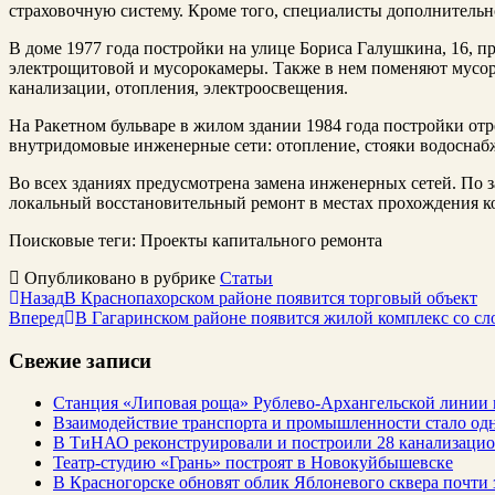
страховочную систему. Кроме того, специалисты дополнительно
В доме 1977 года постройки на улице Бориса Галушкина, 16, 
электрощитовой и мусорокамеры. Также в нем поменяют мусор
канализации, отопления, электроосвещения.
На Ракетном бульваре в жилом здании 1984 года постройки от
внутридомовые инженерные сети: отопление, стояки водоснаб
Во всех зданиях предусмотрена замена инженерных сетей. По 
локальный восстановительный ремонт в местах прохождения 
Поисковые теги:
Проекты капитального ремонта
Опубликовано в рубрике
Статьи
Назад
В Краснопахорском районе появится торговый объект
Вперед
В Гагаринском районе появится жилой комплекс со с
Свежие записи
Станция «Липовая роща» Рублево-Архангельской линии 
Взаимодействие транспорта и промышленности стало од
В ТиНАО реконструировали и построили 28 канализаци
Театр-студию «Грань» построят в Новокуйбышевске
В Красногорске обновят облик Яблоневого сквера почти 