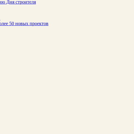
ию Дня строителя
н
олее 50 новых проектов