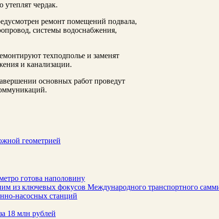
 утеплят чердак.
предусмотрен ремонт помещений подвала,
опровод, системы водоснабжения,
ремонтируют техподполье и заменят
жения и канализации.
завершении основных работ проведут
коммуникаций.
ложной геометрией
метро готова наполовину
ним из ключевых фокусов Международного транспортного самм
онно-насосных станций
за 18 млн рублей