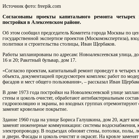
Источник фото: freepik.com
Согласованы проекты капитального ремонта четырех 
постройки в Алексеевском районе.
Об этом сообщил председатель Комитета города Москвы по цен
государственной экспертизе проектов (Москомэкспертиза), вх
политики и строительства столицы, Иван Щербаков.
Работы запланированы по адресам: Новоалексеевская улица, до
16 и 20; Ракетный бульвар, дом 17.
«Согласно проектам, капитальный ремонт проведут в четырех 
объекта, документацией предусмотрен комплекс работ по мод
фасадов и мест общего пользования», – рассказал Иван Щербак
В доме 1973 года постройки на Новоалексеевской улице запла
стены и цоколь очистят, обработают антибактериальным состав
гидроизоляцию и экраны, во входных группах отремонтируют 
заменят кровельное покрытие.
Здание 1960 года на улице Бориса Галушкина, дом 20, ждет ко
заменят инженерные коммуникации: системы водоснабжения, к
электропроводку. В подъездах обновят стены, потолки, полы, 
и двери. Фасады и цоколь очистят и окрасят. На кровле заменя