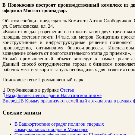
В Новокосино построят производственный комплекс из д
оформил Мосгосстройнадзор.
Об этом сообщил председатель Комитета Антон Слободчиков. О
ул. Салтыковская, вл. 24.
«Комитет выдал разрешение на строительство двух трехэтаж
площадь составит почти 14 тыс. кв. метров. Концепция проект
конструктивные и инфраструктурные решения позволяют
производство, оптимизируя бизнес-процессы. Инспекто
возведение объекта от подготовительного этапа до приемки»,
Новый промышленный объект возведут в рамках реализац
Данный способ сотрудничества города с бизнесом позволяет
рабочих мест и ускорить запуск необходимых для развития гор
Поисковые теги:
Промышленный парк
Опубликовано в рубрике
Статьи
Назад
Бизнес-центр сдан в Нагатинской пойме
Вперед
В Крыму организуют семейный арт-квартал в рамках 
Свежие записи
В Башкортостане оградят полигон твердых
коммунальных отходов в Межгорье
Строительство офисного здания на Шоссейной улице