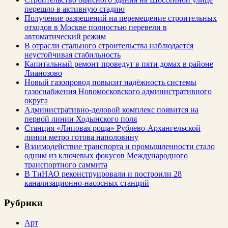
перешло в активную стадию
Получение разрешений на перемещение строительных
отходов в Москве полностью перевели в
автоматический режим
В отрасли стального строительства наблюдается
неустойчивая стабильность
Капитальный ремонт проведут в пяти домах в районе
Лианозово
Новый газопровод повысит надёжность системы
газоснабжения Новомосковского административного
округа
Административно-деловой комплекс появится на
первой линии Ходынского поля
Станция «Липовая роща» Рублево-Архангельской
линии метро готова наполовину
Взаимодействие транспорта и промышленности стало
одним из ключевых фокусов Международного
транспортного саммита
В ТиНАО реконструировали и построили 28
канализационно-насосных станций
Рубрики
Арт