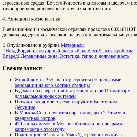
агрессивных средах. Ее устойчивость к кислотам и щелочам поз
трубопроводов, резервуаров и других конструкций.
4. Авиация и космонавтика
В авиационной и космической отраслях проволока 08Х18Н10Т и
должны выдерживать высокие нагрузки и экстремальные услов
Опубликовано в рубрике
Материалы
Назад
Бордюр тротуарный: важный элемент благоустройства
Вперед
Деревянные окна: Эстетика, тепло и долговечность
Свежие записи
Жилой дом на 355 квартир строится по программе
реновации на юго-востоке столицы
В домах на севере столицы установят еще 11 платформ
для маломобильных жителей
Пять жилых домов отремонтируют в Восточном
Дегунине
В Москва-Сити появится парк площадью 2,7 тысячи
квадратных метров
470 жилых домов в Москве обновили по программе
капремонта в этом году
Подстанция „Южная“ в Улан‑Удэ: реконструкция за