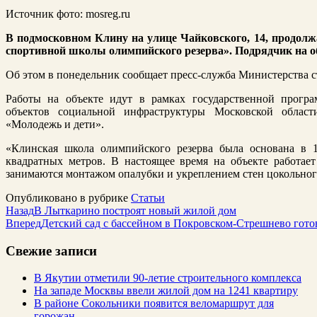
Источник фото: mosreg.ru
В подмосковном Клину на улице Чайковского, 14, продол
спортивной школы олимпийского резерва». Подрядчик на о
Об этом в понедельник сообщает пресс-служба Министерства с
Работы на объекте идут в рамках государственной прогр
объектов социальной инфраструктуры Московской област
«Молодежь и дети».
«Клинская школа олимпийского резерва была основана в 1
квадратных метров. В настоящее время на объекте работае
занимаются монтажом опалубки и укреплением стен цокольног
Опубликовано в рубрике
Статьи
Назад
В Лыткарино построят новый жилой дом
Вперед
Детский сад с бассейном в Покровском-Стрешнево готов
Свежие записи
В Якутии отметили 90-летие строительного комплекса
На западе Москвы ввели жилой дом на 1241 квартиру
В районе Сокольники появится веломаршрут для
горожан