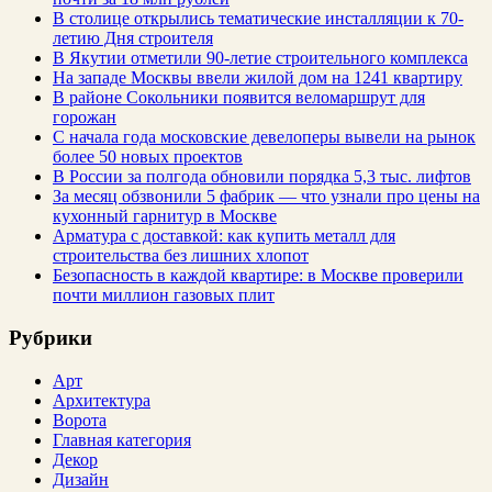
В столице открылись тематические инсталляции к 70-
летию Дня строителя
В Якутии отметили 90-летие строительного комплекса
На западе Москвы ввели жилой дом на 1241 квартиру
В районе Сокольники появится веломаршрут для
горожан
С начала года московские девелоперы вывели на рынок
более 50 новых проектов
В России за полгода обновили порядка 5,3 тыс. лифтов
За месяц обзвонили 5 фабрик — что узнали про цены на
кухонный гарнитур в Москве
Арматура с доставкой: как купить металл для
строительства без лишних хлопот
Безопасность в каждой квартире: в Москве проверили
почти миллион газовых плит
Рубрики
Арт
Архитектура
Ворота
Главная категория
Декор
Дизайн