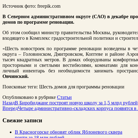
Источник фото: freepik.com
В Северном административном округе (САО) в декабре про
домов по программе реновации.
Об этом сообщил министр правительства Москвы, руководител
входящего в Комплекс градостроительной политики и строите
«Шесть новостроек по программе реновации возведены в че
округа – Головинском, Дмитровском, Коптеве и районе Аэр
тысяч квадратных метров. В домах оборудованы комфортны
просторными и светлыми вестибюлями, комнатами для кон
личный инвентарь без необходимости занимать простран
Овчинский.
Поисковые теги:
Шесть домов для программы реновации
Опубликовано в рубрике
Статьи
Назад
В Биробиджане построят новую школу за 1,5 млрд рублей
Вперед
Четыре административно-складских корпуса появятся в
Свежие записи
В Красногорске обновят облик Яблоневого сквера
почти за 18 млн рублей