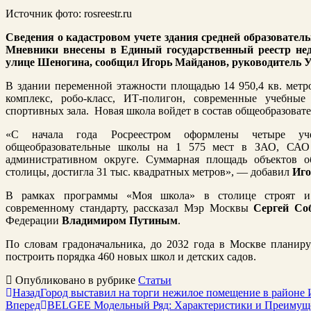
Источник фото: rosreestr.ru
Сведения о кадастровом учете здания средней образовател
Мневники внесены в Единый государственный реестр не
улице Шеногина, сообщил
Игорь Майданов, руководитель У
В здании переменной этажности площадью 14 950,4 кв. метро
комплекс, робо-класс, ИТ-полигон, современные учебны
спортивных зала. Новая школа войдет в состав общеобразоват
«С начала года Росреестром оформлены четыре уч
общеобразовательные школы на 1 575 мест в ЗАО, СА
административном округе. Суммарная площадь объектов об
столицы, достигла 31 тыс. квадратных метров», — добавил
Иго
В рамках программы «Моя школа» в столице строят и 
современному стандарту, рассказал Мэр Москвы
Сергей С
Федерации
Владимиром Путиным
.
По словам градоначальника, до 2032 года в Москве планир
построить порядка 460 новых школ и детских садов.
Опубликовано в рубрике
Статьи
Назад
Город выставил на торги нежилое помещение в районе
Вперед
BELGEE Модельный Ряд: Характеристики и Преимущ