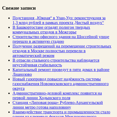
Свежие записи
Подстанция „Южная“ в Улан‑Удэ: реконструкция за
1,3 млрд рублей в рамках проекта „Чистый воздух“
В Башкортостане оградят полигон твердых
коммунальных отходов в Межгорье
Строительство офисного здания на Шоссейной улице
перешло в активную стадию
Получение разрешений на перемещение строительных
отходов в Москве полностью перевели в
автоматический режим
В отрасли стального строительства наблюдается
неустойчивая стабильность
Капитальный ремонт проведут в пяти домах в районе
Лианозово
Новый газопровод повысит надёжность системы
газоснабжения Новомосковского административного
округа
Административно-деловой комплекс появится на
первой линии Ходынского поля
Станция «Липовая роща» Рублево-Архангельской
линии метро готова наполовину
Взаимодействие транспорта и промышленности стало
одним из ключевых фокусов Международного