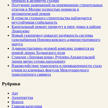
перешло в активную стадию
Получение разрешений на перемещение строительных
отходов в Москве полностью перевели в
автоматический режим
В отрасли стального строительства наблюдается
неустойчивая стабильность
Капитальный ремонт проведут в пяти домах в районе
Лианозово
Новый газопровод повысит надёжность системы
газоснабжения Новомосковского административного
округа
Административно-деловой комплекс появится на
первой линии Ходынского поля
Станция «Липовая роща» Рублево-Архангельской
линии метро готова наполовину
Взаимодействие транспорта и промышленности стало
одним из ключевых фокусов Международного
транспортного саммита
Рубрики
Арт
Архитектура
Ворота
Главная категория