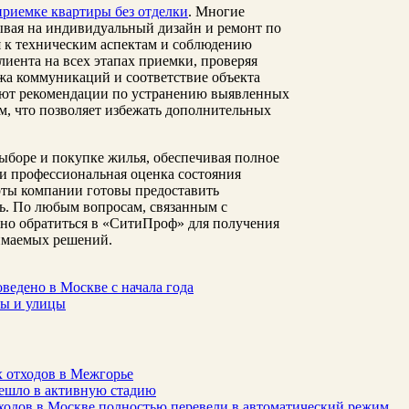
приемке квартиры без отделки
. Многие
ывая на индивидуальный дизайн и ремонт по
я к техническим аспектам и соблюдению
ента на всех этапах приемки, проверяя
жа коммуникаций и соответствие объекта
ают рекомендации по устранению выявленных
м, что позволяет избежать дополнительных
боре и покупке жилья, обеспечивая полное
ли профессиональная оценка состояния
рты компании готовы предоставить
. По любым вопросам, связанным с
но обратиться в «СитиПроф» для получения
имаемых решений.
ведено в Москве с начала года
ры и улицы
 отходов в Межгорье
решло в активную стадию
ходов в Москве полностью перевели в автоматический режим