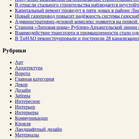
В отрасли стального строительства наблюдается неустойч
Капитальный ремонт проведут в пяти домах в районе Ли
Новый газопровод повысит надёжность системы газосна
Административно-деловой комплекс появится на первой
Станция «Липовая роща» Рублево-Архангельской линии 
Взаимодействие транспорта и промышленности стало од
В ТиНАО реконструировали и построили 28 канализаци
Рубрики
Арт
Архитектура
Ворота
Главная категория
Декор
Дизайн
Заборы
Интересное
Интерьер
Интерьеры
Коммуникации
Кровля
Ландшафтный дизайн
Материалы