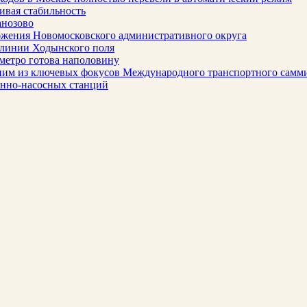
ивая стабильность
анозово
бжения Новомосковского административного округа
 линии Ходынского поля
метро готова наполовину
ним из ключевых фокусов Международного транспортного самм
онно-насосных станций