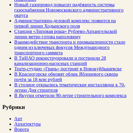
Новый газопровод повысит надёжность системы
газоснабжения Новомосковского административного
округа
Административно-деловой комплекс появится на
первой линии Ходынского поля
Станция «Липовая роща» Рублево-Архангельской
линии метро готова наполовину
Взаимодействие транспорта и промышленности стало
одним из ключевых фокусов Международного
транспортного саммита
В ТиНАО реконструировали и построили 28
канализационно-насосных станций
Театр-студию «Грань» построят в Новокуйбышевске
В Красногорске обновят облик Яблоневого сквера
почти за 18 млн рублей
В столице открылись тематические инсталляции к 70-
летию Дня строителя
В Якутии отметили 90-летие строительного комплекса
Рубрики
Арт
Архитектура
Ворота