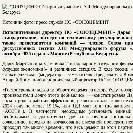
Источник фото: пресс-служба НО «СОЮЗЦЕМЕНТ»
Исполнительный директор НО «СОЮЗЦЕМЕНТ» Дарья М
стандартизации, эксперт по техническому регулировани
также представители компаний — членов Союза при
дискуссионных сессиях XIII Международного форума «
октября 2025 года в г. Минске (Республика Беларусь).
Дарья Мартынкина участвовала в пленарном заседании форум
будущее экономики!» и различных секциях. В ходе сессии «
фальсификатом» (модератор – заместитель Председателя Ко
Андрей Лоцманов) исполнительный директор НО «СОЮЗЦЕМЕ
«Госконтроль и надзор за оборотом цемента вскоре будут воз
производители долго этого добивались, — констатировала Да
госконтроль заработал эффективно, реально снижая долю незак
2024 году не менее 19,1%, или 12,1 млн тонн (по данным
«АССТР»). В частности, необходимо установить единый
необходимых и достаточных для согласования контроль
сожалению, нередко на согласование выездной проверки, не
проходит так много времени, что весь цемент из этой партии 
Другой пример — несмотря на неоднократные обращения 