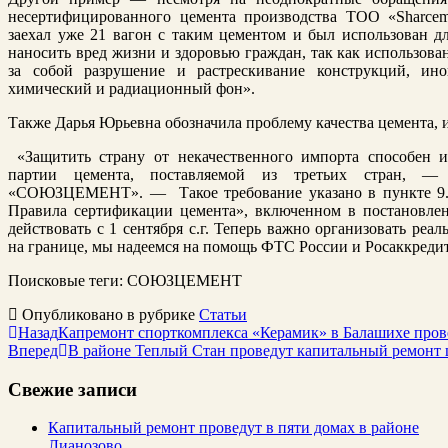
несертифицированного цемента производства ТОО «Sharcem
заехал уже 21 вагон с таким цементом и был использован дл
наносить вред жизни и здоровью граждан, так как использова
за собой разрушение и растрескивание конструкций, и
химический и радиационный фон».
Также Дарья Юрьевна обозначила проблему качества цемента, 
«Защитить страну от некачественного импорта способен 
партии цемента, поставляемой из третьих стран, —
«СОЮЗЦЕМЕНТ». — Такое требование указано в пункте 9.2
Правила сертификации цемента», включенном в постановле
действовать с 1 сентября с.г. Теперь важно организовать ре
на границе, мы надеемся на помощь ФТС России и Росаккредит
Поисковые теги:
СОЮЗЦЕМЕНТ
Опубликовано в рубрике
Статьи
Назад
Капремонт спорткомплекса «Керамик» в Балашихе прове
Вперед
В районе Теплый Стан проведут капитальный ремонт
Свежие записи
Капитальный ремонт проведут в пяти домах в районе
Лианозово