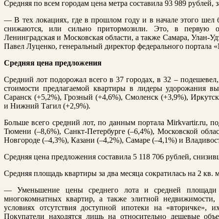
Средняя по всем городам цена метра составила 93 989 рублей, з
— В тех локациях, где в прошлом году и в начале этого шел 
снижаются, или сильно притормозили. Это, в первую оч
Ленинградская и Московская области, а также Самара, Улан-Уд
Павел Луценко, генеральный директор федерального портал
Средняя цена предложения
Средний лот подорожал всего в 37 городах, в 32 – подешевел
стоимости предлагаемой квартиры в лидеры удорожания выб
Саранск (+5,2%), Грозный (+4,6%), Смоленск (+3,9%), Иркутск
и Нижний Тагил (+2,9%).
Больше всего средний лот, по данным портала Mirkvartir.ru, п
Тюмени (–8,6%), Санкт-Петербурге (–6,4%), Московской облас
Новгороде (–4,3%), Казани (–4,2%), Самаре (–4,1%) и Владивост
Средняя цена предложения составила 5 118 706 рублей, снизивш
Средняя площадь квартиры за два месяца сократилась на 2 кв. м,
— Уменьшение цены среднего лота и средней площади 
многокомнатных квартир, а также элитной недвижимости, 
условиях отсутствия доступной ипотеки на «вторичке», и
Покупатели находятся лишь на относительно дешевые объ