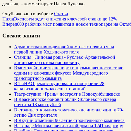
деньги», – комментирует Павел Луценко.
Опубликовано в рубрике
Статьи
Назад
Эксперты ждут снижения ключевой ставки до 12%
Вперед
600 рабочих мест появится в новом технопарке на Октя
Свежие записи
Административно-деловой комплекс появится на
первой линии Ходынского поля
Станция «Липовая роща» Рублево-Архангельской
линии метро готова наполовину
Взаимодействие транспорта и промышленности стало
одним из ключевых фокусов Международного
транспортного саммита
В ТиНАО реконструировали и построили 28
канализационно-насосных станций
Театр-студию «Грань» построят в Новокуйбышевске
В Красногорске обновят облик Яблоневого сквера
почти за 18 млн рублей
В столице открылись тематические инсталляции к 70-
летию Дня строителя
В Якутии отметили 90-летие строительного комплекса
На западе Москвы ввели жилой дом на 1241 квартиру
В районе Сокольники появится веломаршрут для