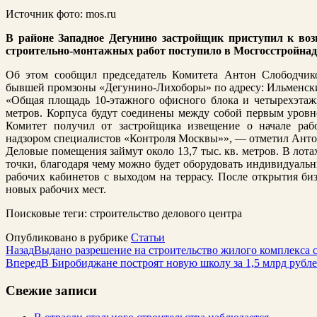
Источник фото: mos.ru
В районе Западное Дегунино застройщик приступил к возв
строительно-монтажных работ поступило в Мосгосстройнад
Об этом сообщил председатель Комитета Антон Слободчико
бывшей промзоны «Дегунино-Лихоборы» по адресу: Ильменский 
«Общая площадь 10-этажного офисного блока и четырехэтаж
метров. Корпуса будут соединены между собой первым уровне
Комитет получил от застройщика извещение о начале рабо
надзором специалистов «Контроля Москвы»», — отметил Анто
Деловые помещения займут около 13,7 тыс. кв. метров. В лот
точки, благодаря чему можно будет оборудовать индивидуальн
рабочих кабинетов с выходом на террасу. После открытия бизн
новых рабочих мест.
Поисковые теги:
строительство делового центра
Опубликовано в рубрике
Статьи
Назад
Выдано разрешение на строительство жилого комплекса 
Вперед
В Биробиджане построят новую школу за 1,5 млрд рубл
Свежие записи