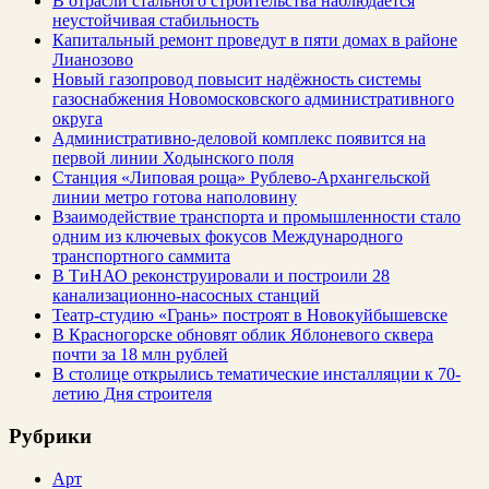
В отрасли стального строительства наблюдается
неустойчивая стабильность
Капитальный ремонт проведут в пяти домах в районе
Лианозово
Новый газопровод повысит надёжность системы
газоснабжения Новомосковского административного
округа
Административно-деловой комплекс появится на
первой линии Ходынского поля
Станция «Липовая роща» Рублево-Архангельской
линии метро готова наполовину
Взаимодействие транспорта и промышленности стало
одним из ключевых фокусов Международного
транспортного саммита
В ТиНАО реконструировали и построили 28
канализационно-насосных станций
Театр-студию «Грань» построят в Новокуйбышевске
В Красногорске обновят облик Яблоневого сквера
почти за 18 млн рублей
В столице открылись тематические инсталляции к 70-
летию Дня строителя
Рубрики
Арт