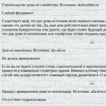
Строительство дома из газобетона. Источник: skstroylider.ru
Слабый фундамент
Существует миф, что раз дома из блоков весят намного меньше
однако это далеко не так. Да, ваш дом действительно имеет ме
основном базируется на том грунте, где будет стоять будущий 
что для дома из пеноблоков или газобетона лучше отдавать пр
Дом из пеноблока. Источник: diy.obi.ru
Не делать армирование
Если вы не будете усилять стены горизонтальной и вертикальн
привести к изменению геометрии здания. Именно поэтому обя
случае оно осуществляется с помощью прутов диаметром в 15 м
Процесс армирования дома из пеноблоков. Источник: alfa-best.r
Отсутствие гидроизоляции