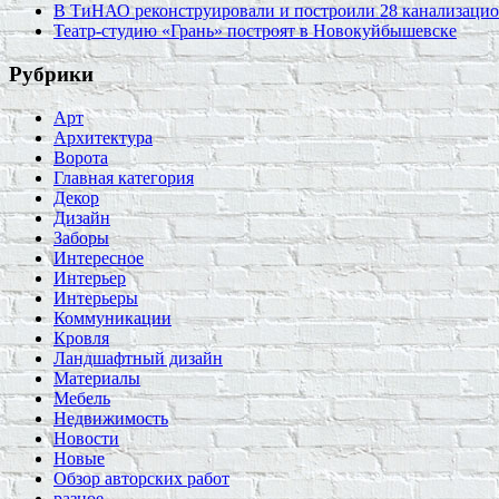
В ТиНАО реконструировали и построили 28 канализаци
Театр-студию «Грань» построят в Новокуйбышевске
Рубрики
Арт
Архитектура
Ворота
Главная категория
Декор
Дизайн
Заборы
Интересное
Интерьер
Интерьеры
Коммуникации
Кровля
Ландшафтный дизайн
Материалы
Мебель
Недвижимость
Новости
Новые
Обзор авторских работ
разное