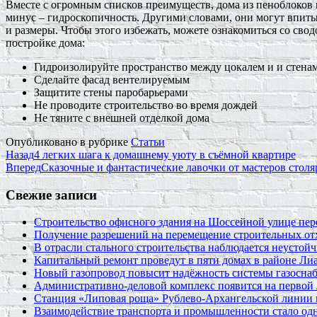
Вместе с огромным списков преимуществ, дома из пеноблоков
минус – гидроскопичность. Другими словами, они могут впиты
и размеры. Чтобы этого избежать, можете ознакомиться со сво
постройке дома:
Гидроизолируйте пространство между цокалем и и стена
Сделайте фасад вентелируемым
Защитите стены паробарьерами
Не проводите строительство во время дождей
Не тяните с внешней отделкой дома
Опубликовано в рубрике
Статьи
Назад
4 легких шага к домашнему уюту в съёмной квартире
Вперед
Сказочные и фантастические лавочки от мастеров столя
Свежие записи
Строительство офисного здания на Шоссейной улице пе
Получение разрешений на перемещение строительных от
В отрасли стального строительства наблюдается неустойч
Капитальный ремонт проведут в пяти домах в районе Ли
Новый газопровод повысит надёжность системы газосна
Административно-деловой комплекс появится на первой
Станция «Липовая роща» Рублево-Архангельской линии 
Взаимодействие транспорта и промышленности стало од