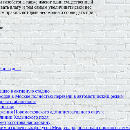
 и газобетона также имеют один существенный
вать влагу и тем самым увеличивать свой вес
дом правил, которые необходимо соблюдать при
ми
рного дела
решло в активную стадию
ходов в Москве полностью перевели в автоматический режим
ивая стабильность
анозово
бжения Новомосковского административного округа
 линии Ходынского поля
метро готова наполовину
ним из ключевых фокусов Международного транспортного самм