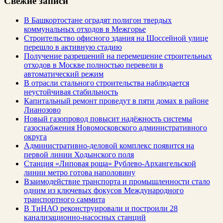
Свежие записи
В Башкортостане оградят полигон твердых
коммунальных отходов в Межгорье
Строительство офисного здания на Шоссейной улице
перешло в активную стадию
Получение разрешений на перемещение строительных
отходов в Москве полностью перевели в
автоматический режим
В отрасли стального строительства наблюдается
неустойчивая стабильность
Капитальный ремонт проведут в пяти домах в районе
Лианозово
Новый газопровод повысит надёжность системы
газоснабжения Новомосковского административного
округа
Административно-деловой комплекс появится на
первой линии Ходынского поля
Станция «Липовая роща» Рублево-Архангельской
линии метро готова наполовину
Взаимодействие транспорта и промышленности стало
одним из ключевых фокусов Международного
транспортного саммита
В ТиНАО реконструировали и построили 28
канализационно-насосных станций