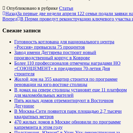
Опубликовано в рубрике
Статьи
Назад
За первые две недели апреля 122 семьи подали заявки
Вперед
В Перми проведут реконструкцию ключевого участка 
Свежие записи
Готовность котлована для национального центра
«Россия» превысила 75 процентов
Завод имени Дегтярева построит новый
производственный корпус в Коврове
Более 110 профессионалов отмечены наградами НО
«СОЮЗЦЕМЕНТ» в преддверии 70-летия Дня
строителя
Жилой дом на 355 квартир строится по программе
реновации на юго-востоке столицы
В домах на севере столицы установят еще 11 платформ
для маломобильных жителей
Пять жилых домов отремонтируют в Восточном
Дегунине
В Москва-Сити появится парк площадью 2,7 тысячи
квадратных метров
470 жилых домов в Москве обновили по программе
капремонта в этом году
Подстанция „Южная“ в Улан‑Удэ: реконструкция за