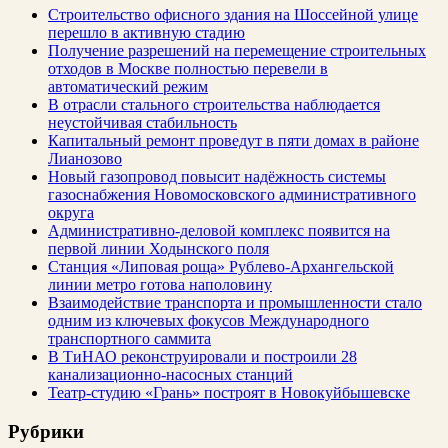
Строительство офисного здания на Шоссейной улице
перешло в активную стадию
Получение разрешений на перемещение строительных
отходов в Москве полностью перевели в
автоматический режим
В отрасли стального строительства наблюдается
неустойчивая стабильность
Капитальный ремонт проведут в пяти домах в районе
Лианозово
Новый газопровод повысит надёжность системы
газоснабжения Новомосковского административного
округа
Административно-деловой комплекс появится на
первой линии Ходынского поля
Станция «Липовая роща» Рублево-Архангельской
линии метро готова наполовину
Взаимодействие транспорта и промышленности стало
одним из ключевых фокусов Международного
транспортного саммита
В ТиНАО реконструировали и построили 28
канализационно-насосных станций
Театр-студию «Грань» построят в Новокуйбышевске
Рубрики