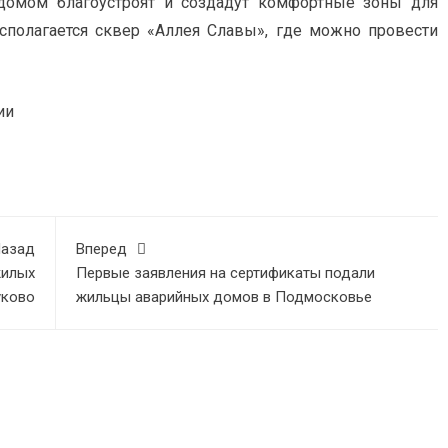
домом благоустроят и создадут комфортные зоны для
асполагается сквер «Аллея Славы», где можно провести
ии
азад
Вперед
жилых
Первые заявления на сертификаты подали
уково
жильцы аварийных домов в Подмосковье