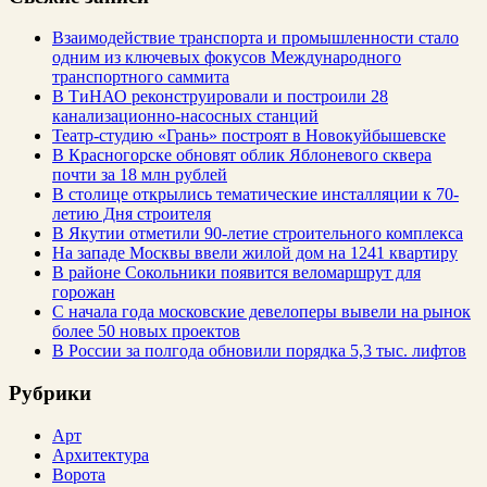
Взаимодействие транспорта и промышленности стало
одним из ключевых фокусов Международного
транспортного саммита
В ТиНАО реконструировали и построили 28
канализационно-насосных станций
Театр-студию «Грань» построят в Новокуйбышевске
В Красногорске обновят облик Яблоневого сквера
почти за 18 млн рублей
В столице открылись тематические инсталляции к 70-
летию Дня строителя
В Якутии отметили 90-летие строительного комплекса
На западе Москвы ввели жилой дом на 1241 квартиру
В районе Сокольники появится веломаршрут для
горожан
С начала года московские девелоперы вывели на рынок
более 50 новых проектов
В России за полгода обновили порядка 5,3 тыс. лифтов
Рубрики
Арт
Архитектура
Ворота