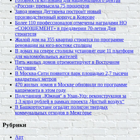
Готовность котлована для национального центра
«Россия» превысила 75 процентов
Завод имени Дегтярева построит новый
производственный корпус в Коврове
Более 110 профессионалов отмечены наградами НО
«СОЮЗЦЕМЕНТ» в преддверии 70-летия Дня
строителя
Жилой дом на 355 квартир строится по программе
реновации на юго-востоке столицы
В домах на севере столицы установят еще 11 платформ
для маломобильных жителей
Пять жилых домов отремонтируют в Восточном
Дегунине
В Москва-Сити появится парк площадью 2,7 тысячи
квадратных метров
470 жилых домов в Москве обновили по программе
капремонта в этом году
Подстанция „Южная“ в Улан‑Удэ: реконструкция за
1,3 млрд рублей в рамках проекта „Чистый воздух“
В Башкортостане оградят полигон твердых
коммунальных отходов в Межгорье
Рубрики
Арт