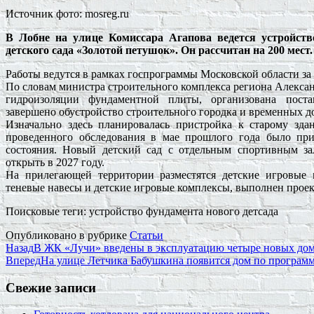
Источник фото: mosreg.ru
В Лобне на улице Комиссара Агапова ведется устройст
детского сада «Золотой петушок». Он рассчитан на 200 мест.
Работы ведутся в рамках госпрограммы Московской области за 
По словам министра строительного комплекса региона Александ
гидроизоляции фундаментной плиты, организована поста
завершено обустройство строительного городка и временных до
Изначально здесь планировалась пристройка к старому зда
проведенного обследования в мае прошлого года было при
состояния. Новый детский сад с отдельным спортивным 
открыть в 2027 году.
На прилегающей территории разместятся детские игровые 
теневые навесы и детские игровые комплексы, выполнен проек
Поисковые теги:
устройство фундамента нового детсада
Опубликовано в рубрике
Статьи
Назад
В ЖК «Лучи» введены в эксплуатацию четыре новых до
Вперед
На улице Летчика Бабушкина появится дом по програм
Свежие записи