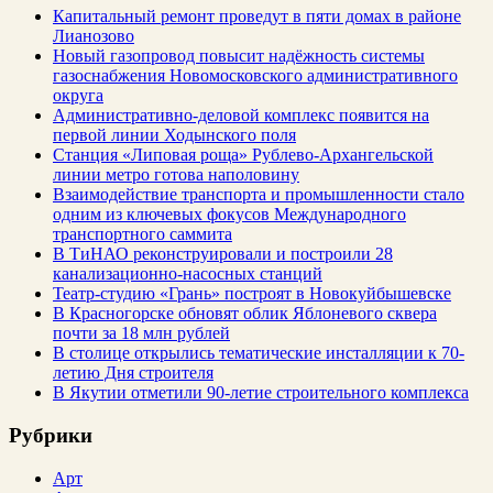
Капитальный ремонт проведут в пяти домах в районе
Лианозово
Новый газопровод повысит надёжность системы
газоснабжения Новомосковского административного
округа
Административно-деловой комплекс появится на
первой линии Ходынского поля
Станция «Липовая роща» Рублево-Архангельской
линии метро готова наполовину
Взаимодействие транспорта и промышленности стало
одним из ключевых фокусов Международного
транспортного саммита
В ТиНАО реконструировали и построили 28
канализационно-насосных станций
Театр-студию «Грань» построят в Новокуйбышевске
В Красногорске обновят облик Яблоневого сквера
почти за 18 млн рублей
В столице открылись тематические инсталляции к 70-
летию Дня строителя
В Якутии отметили 90-летие строительного комплекса
Рубрики
Арт