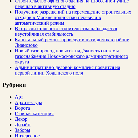
Строительство офисного здания на Шоссейной улице
перешло в активную стадию
Получение разрешений на перемещение строительных
отходов в Москве полностью перевели в
автоматический режим
В отрасли стального строительства наблюдается
неустойчивая стабильность
Капитальный ремонт проведут в пяти домах в районе
Лианозово
Новый газопровод повысит надёжность системы
газоснабжения Новомосковского административного
округа
Административно-деловой комплекс появится на
первой линии Ходынского поля
Рубрики
Арт
Архитектура
Ворота
Главная категория
Декор
Дизайн
Заборы
Интересное