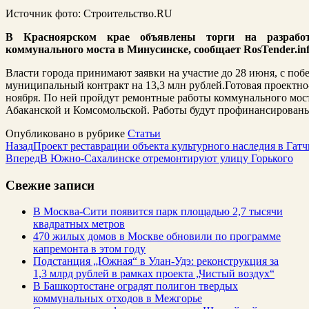
Источник фото: Строительство.RU
В Красноярском крае объявлены торги на разработ
коммунального моста в Минусинске, сообщает RosTender.inf
Власти города принимают заявки на участие до 28 июня, с поб
муниципальный контракт на 13,3 млн рублей.Готовая проектно-
ноября. По ней пройдут ремонтные работы коммунального мост
Абаканской и Комсомольской. Работы будут профинансированы
Опубликовано в рубрике
Статьи
Назад
Проект реставрации объекта культурного наследия в Гат
Вперед
В Южно-Сахалинске отремонтируют улицу Горького
Свежие записи
В Москва-Сити появится парк площадью 2,7 тысячи
квадратных метров
470 жилых домов в Москве обновили по программе
капремонта в этом году
Подстанция „Южная“ в Улан‑Удэ: реконструкция за
1,3 млрд рублей в рамках проекта „Чистый воздух“
В Башкортостане оградят полигон твердых
коммунальных отходов в Межгорье