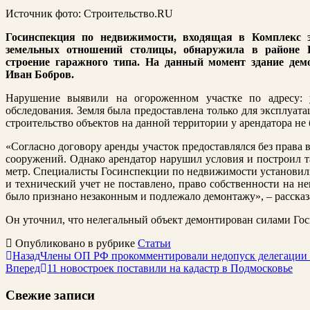
Источник фото: Строительство.RU
Госинспекция по недвижимости, входящая в Комплекс 
земельных отношений столицы, обнаружила в районе Б
строение гаражного типа. На данный момент здание дем
Иван Бобров.
Нарушение выявили на огороженном участке по адресу: 
обследования. Земля была предоставлена только для эксплуат
строительство объектов на данной территории у арендатора не
«Согласно договору аренды участок предоставлялся без права
сооружений. Однако арендатор нарушил условия и построил 
метр. Специалисты Госинспекции по недвижимости установили
и технический учет не поставлено, право собственности на не
было признано незаконным и подлежало демонтажу», – рассказ
Он уточнил, что нелегальный объект демонтирован силами Го
Опубликовано в рубрике
Статьи
Назад
Члены ОП РФ прокомментировали недопуск делегации
Вперед
11 новостроек поставили на кадастр в Подмосковье
Свежие записи