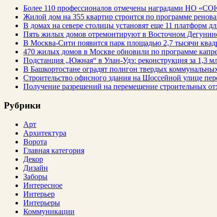
Более 110 профессионалов отмечены наградами НО «СО
Жилой дом на 355 квартир строится по программе ренов
В домах на севере столицы установят еще 11 платформ 
Пять жилых домов отремонтируют в Восточном Дегунин
В Москва-Сити появится парк площадью 2,7 тысячи квад
470 жилых домов в Москве обновили по программе капре
Подстанция „Южная“ в Улан‑Удэ: реконструкция за 1,3 мл
В Башкортостане оградят полигон твердых коммунальных
Строительство офисного здания на Шоссейной улице пе
Получение разрешений на перемещение строительных от
Рубрики
Арт
Архитектура
Ворота
Главная категория
Декор
Дизайн
Заборы
Интересное
Интерьер
Интерьеры
Коммуникации