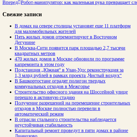
Вперед
Робот-манипулятор: как маленькая рука превращает с
Свежие записи
В домах на севере столицы установят еще 11 платформ
для маломобильных жителей
Пять жилых домов отремонтируют в Восточном
Дегунине
В Москва-Сити появится парк площадью 2,7 тысячи
квадратных метров
470 жилых домов в Москве обновили по программе
капремонта в этом году
Подстанция „Южная“ в Улан‑Удэ: реконструкция за
1,3 млрд рублей в рамках проекта „Чистый воздух“
В Башкортостане оградят полигон твердых
коммунальных отходов в Межгорье
Строительство офисного здания на Шоссейной улице
перешло в активную стадию
Получение разрешений на перемещение строительных
отходов в Москве полностью перевели в
автоматический режим
В отрасли стального строительства наблюдается
неустойчивая стабильность
Капитальный ремонт проведут в пяти домах в районе
Лианозово