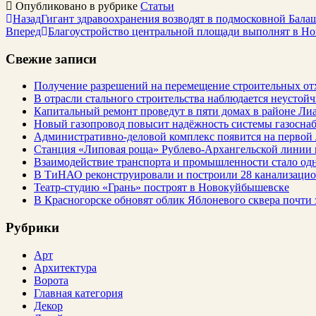
Опубликовано в рубрике
Статьи
Назад
Гигант здравоохранения возводят в подмосковной Бала
Вперед
Благоустройство центральной площади выполнят в Но
Свежие записи
Получение разрешений на перемещение строительных от
В отрасли стального строительства наблюдается неустойч
Капитальный ремонт проведут в пяти домах в районе Ли
Новый газопровод повысит надёжность системы газосна
Административно-деловой комплекс появится на первой
Станция «Липовая роща» Рублево-Архангельской линии 
Взаимодействие транспорта и промышленности стало од
В ТиНАО реконструировали и построили 28 канализаци
Театр-студию «Грань» построят в Новокуйбышевске
В Красногорске обновят облик Яблоневого сквера почти 
Рубрики
Арт
Архитектура
Ворота
Главная категория
Декор