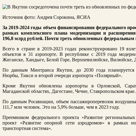
Источник фото: Андрея Сорокина, ЯСИА
За
2019-2024
годы объем финансирования федерального про
рамках комплексного плана модернизации и расширения
196,8 млрд рублей. Почти треть обновленных федеральным 
Всего в стране в 2019‑2023 годах реконструировано 19 взл
объектов в 31 аэропорте. В республике с 2019 года модерни
Жиганске, Хандыге, Белой Горе, Верхневилюйске, Вилюйске, Д
По данным Минтранса Якутии, до 2030 года планируется 
Нюрбы, Тикси и второй очереди аэропорта «Полярный».
Кроме Якутии обновлены аэропорты в Орловской, Сарато
Магаданской областях, Дагестане, Чечне, Ставропольском крае.
По данным Росавиации, объем пассажироперевозок воздушным
111,7 млн человек. Это на 5,9% больше, чем в 2023 году.
Преемником федерального проекта «Развитие региональных
проект «Развитие опорной сети аэродромов» в рамках н
транспортная система».