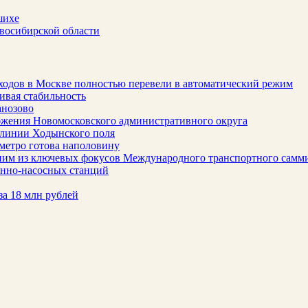
шихе
восибирской области
ходов в Москве полностью перевели в автоматический режим
ивая стабильность
анозово
бжения Новомосковского административного округа
 линии Ходынского поля
метро готова наполовину
ним из ключевых фокусов Международного транспортного самм
онно-насосных станций
за 18 млн рублей