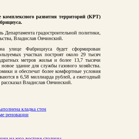
 комплексного развития территорий (КРТ)
абрициуса.
ь Департамента градостроительной политики,
ьства, Владислав Овчинский.
 на улице Фабрициуса будет сформирован
льзуемых участках построят около 29 тысяч
дратных метров жилья и более 13,7 тысячи
новое здание для службы газового хозяйства.
омики и обеспечат более комфортные условия
аются в 6,58 миллиарда рублей, а ежегодный
 рассказал Владислав Овчинский.
ыполнена кладка стен
ме реновации
ации на юго-востоке столицы