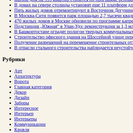
В домах на севере столицы установят еще 11 платформ 
Пять жилых домов отремонтируют в Восточном Дегунин
В Москва-Сити появится парк площадью 2,7 тысячи квад
470 жилых домов в Москве обновили по программе капре
Подстанция „Южная“ в Улан‑Удэ: реконструкция за 1,3 мл
В Башкортостане оградят полигон твердых коммунальных
Строительство офисного здания на Шоссейной улице пе
Получение разрешений на перемещение строительных от
В отрасли стального строительства наблюдается неустойч
Рубрики
Арт
Архитектура
Ворота
Главная категория
Декор
Дизайн
Заборы
Интересное
Интерьер
Интерьеры
Коммуникации
Кровля