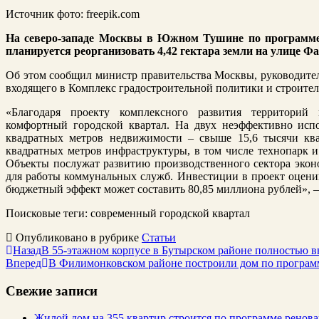
Источник фото: freepik.com
На северо-западе Москвы в Южном Тушине по программе
планируется реорганизовать 4,42 гектара земли на улице Ф
Об этом сообщил министр правительства Москвы, руководител
входящего в Комплекс градостроительной политики и строител
«Благодаря проекту комплексного развития территорий
комфортный городской квартал. На двух неэффективно испо
квадратных метров недвижимости – свыше 15,6 тысячи ква
квадратных метров инфраструктуры, в том числе технопарк и 
Объекты послужат развитию производственного сектора экон
для работы коммунальных служб. Инвестиции в проект оценив
бюджетный эффект может составить 80,85 миллиона рублей», –
Поисковые теги:
современный городской квартал
Опубликовано в рубрике
Статьи
Назад
В 55-этажном корпусе в Бутырском районе полностью в
Вперед
В Филимонковском районе построили дом по програм
Свежие записи
Жилой дом на 355 квартир строится по программе ренов