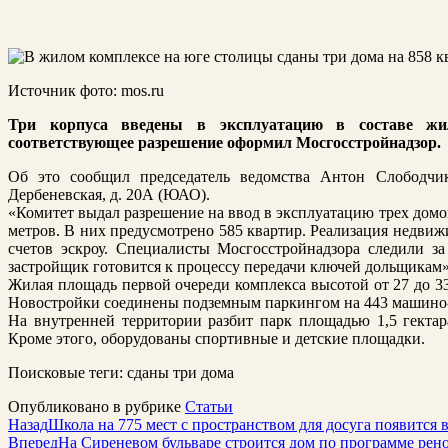
Источник фото: mos.ru
Три корпуса введены в эксплуатацию в составе жи
соответствующее разрешение оформил Мосгосстройнадзор.
Об это сообщил председатель ведомства Антон Слободчик
Дербеневская, д. 20А (ЮАО).
«Комитет выдал разрешение на ввод в эксплуатацию трех дом
метров. В них предусмотрено 585 квартир. Реализация недвиж
счетов эскроу. Специалисты Мосгосстройнадзора следили за 
застройщик готовится к процессу передачи ключей дольщикам
Жилая площадь первой очереди комплекса высотой от 27 до 33 
Новостройки соединены подземным паркингом на 443 машино-
На внутренней территории разбит парк площадью 1,5 гекта
Кроме этого, оборудованы спортивные и детские площадки.
Поисковые теги:
сданы три дома
Опубликовано в рубрике
Статьи
Назад
Школа на 775 мест с пространством для досуга появится 
Вперед
На Сиреневом бульваре строится дом по программе рен