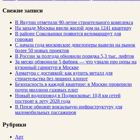
Свежие записи
В Якутии отметили 90-летие строительного комплекса
На западе Москвы ввели жилой дом на 1241 квартиру
В районе Сокольники появится веломаршрут для
горожан
С начала года московские девелоперы вывели на рынок
более 50 новых проектов
В России за полгода обновили порядка 5,3 тыс. лифтов
За месяц обзвонили 5 фабрик — что узнали про цены на
кухонный гарнитур в Москве
Арматура с доставкой: как купить металл для
строительства без лишних хлопот
Безопасность в каждой квартире: в Москве проверили
почти миллион газовых плит
Новый водопровод в Подмосковье: 10,8 км сетей
построят к лету 2028 года
В Пензе обновят вокзальную инфраструктуру для
маломобильных пассажиров
Рубрики
Арт