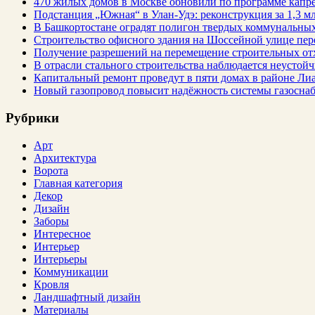
470 жилых домов в Москве обновили по программе капре
Подстанция „Южная“ в Улан‑Удэ: реконструкция за 1,3 мл
В Башкортостане оградят полигон твердых коммунальных
Строительство офисного здания на Шоссейной улице пе
Получение разрешений на перемещение строительных от
В отрасли стального строительства наблюдается неустойч
Капитальный ремонт проведут в пяти домах в районе Ли
Новый газопровод повысит надёжность системы газосна
Рубрики
Арт
Архитектура
Ворота
Главная категория
Декор
Дизайн
Заборы
Интересное
Интерьер
Интерьеры
Коммуникации
Кровля
Ландшафтный дизайн
Материалы