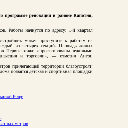
по программе реновации в районе Капотня,
в. Работы начнутся по адресу: 1-й квартал
застройщик может приступить к работам на
 каждый из четырех секций. Площадь жилых
ров. Первые этажи запроектированы нежилыми
азначения и торговли», — отметил Антон
етров прилегающей территории благоустроят:
 дома появятся детская и спортивная площадки
рьиной Роще
е
ратных метров