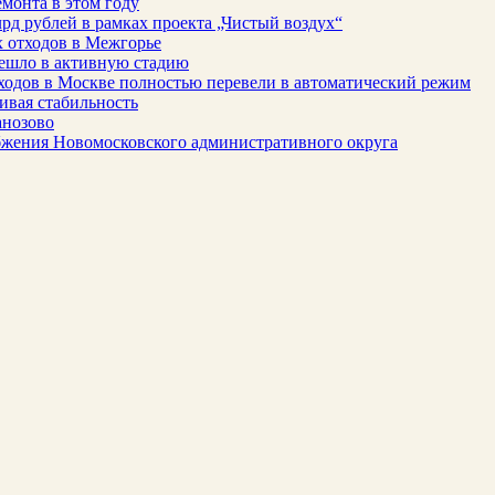
монта в этом году
рд рублей в рамках проекта „Чистый воздух“
 отходов в Межгорье
решло в активную стадию
ходов в Москве полностью перевели в автоматический режим
ивая стабильность
анозово
бжения Новомосковского административного округа