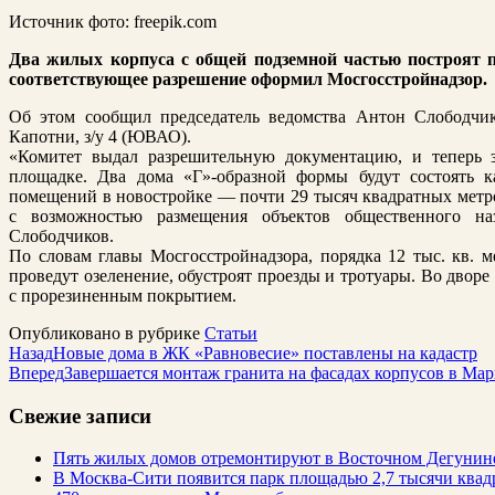
Источник фото: freepik.com
Два жилых корпуса с общей подземной частью построят 
соответствующее разрешение оформил Мосгосстройнадзор.
Об этом сообщил председатель ведомства Антон Слободчико
Капотни, з/у 4 (ЮВАО).
«Комитет выдал разрешительную документацию, и теперь 
площадке. Два дома «Г»-образной формы будут состоять
помещений в новостройке — почти 29 тысяч квадратных мет
с возможностью размещения объектов общественного н
Слободчиков.
По словам главы Мосгосстройнадзора, порядка 12 тыс. кв. м
проведут озеленение, обустроят проезды и тротуары. Во дворе
с прорезиненным покрытием.
Опубликовано в рубрике
Статьи
Назад
Новые дома в ЖК «Равновесие» поставлены на кадастр
Вперед
Завершается монтаж гранита на фасадах корпусов в Ма
Свежие записи
Пять жилых домов отремонтируют в Восточном Дегунин
В Москва-Сити появится парк площадью 2,7 тысячи квад