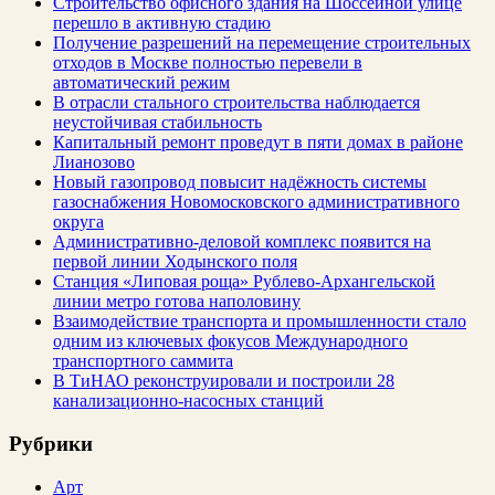
Строительство офисного здания на Шоссейной улице
перешло в активную стадию
Получение разрешений на перемещение строительных
отходов в Москве полностью перевели в
автоматический режим
В отрасли стального строительства наблюдается
неустойчивая стабильность
Капитальный ремонт проведут в пяти домах в районе
Лианозово
Новый газопровод повысит надёжность системы
газоснабжения Новомосковского административного
округа
Административно-деловой комплекс появится на
первой линии Ходынского поля
Станция «Липовая роща» Рублево-Архангельской
линии метро готова наполовину
Взаимодействие транспорта и промышленности стало
одним из ключевых фокусов Международного
транспортного саммита
В ТиНАО реконструировали и построили 28
канализационно-насосных станций
Рубрики
Арт