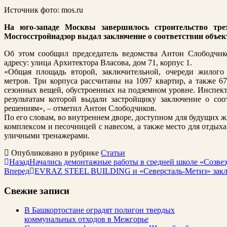
Источник фото: mos.ru
На юго-западе Москвы завершилось строительство тре
Мосгосстройнадзор выдал заключение о соответствии объе
Об этом сообщил председатель ведомства Антон Слободчик
адресу: улица Архитектора Власова, дом 71, корпус 1.
«Общая площадь второй, заключительной, очереди жилого 
метров. Три корпуса рассчитаны на 1097 квартир, а также 6
сезонных вещей, обустроенных на подземном уровне. Инспект
результатам которой выдали застройщику заключение о со
решениям», – отметил Антон Слободчиков.
По его словам, во внутреннем дворе, доступном для будущих 
комплексом и песочницей с навесом, а также место для отдыха
уличными тренажерами.
Опубликовано в рубрике
Статьи
Назад
Начались демонтажные работы в средней школе «Созве
Вперед
EVRAZ STEEL BUILDING и «Северсталь-Метиз» заклю
Свежие записи
В Башкортостане оградят полигон твердых
коммунальных отходов в Межгорье