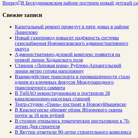
Вперед
В Бескудниковском районе построен новый детский сад
Свежие записи
Капитальный ремонт проведут в пяти домах в районе
Лианозово
Новый газопровод повысит надёжность системы
газоснабжения Новомосковского административного
округа
Административно-деловой комплекс появится на
первой линии Ходынского поля
Станция «Липовая роща» Рублево-Архангельской
линии метро готова наполовину
Взаимодействие транспорта и промышленности стало
одним из ключевых фокусов Международного
транспортного саммита
В ТиНАО реконструировали и построили 28
канализационно-насосных станций
Театр-студию «Грань» построят в Новокуйбышевске
В Красногорске обновят облик Яблоневого сквера
почти за 18 млн рублей
В столице открылись тематические инсталляции к 70-
летию Дня строителя
В Якутии отметили 90-летие строительного комплекса