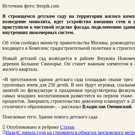
Источник фото: freepik.com
В строящемся детском саду на территории жилого комп
возведение монолита, идет устройство внешних стен и 
приступили к чистовой отделке фасада, подключению зда
внутренних инженерных систем.
Об этом сообщил министр правительства Москвы, руководител
входящего в Комплекс градостроительной политики и строите
Новый детский сад возводится в районе Внуково Новомос
деревни Большое Свинорье. Он станет важным элементом в
жилого квартала.
«В трехэтажном здании детского сада площадью свыше трех 
групповых ячеек для 250 детей. В них будут игровая, спальна
занятий по физкультуре и праздников предусмотрены физку
самых младших воспитанников разместятся на первом этаже. 
процентов. Завершить строительство девелопер планирует в 20
столичного образования
», – рассказал
Владислав Овчинский
.
Поисковые теги:
Здание нового детского сада
Опубликовано в рубрике
Статьи
Назад
С начала года на строящихся объектах московского мет