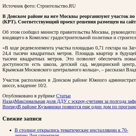
Источник фото: Строительство.RU
В Донском районе на юге Москвы реорганизуют участок по
(КРТ). Соответствующий проект решения размещен на сай
Об этом сообщил министр правительства Москвы, руководител
входящего в Комплекс градостроительной политики и строите
«В ходе редевелопмента участка площадью 0,71 гектара на З
24,4 тысячи квадратных метров. Площадь квартир в будуще
тысячи квадратных метров. Это позволит обеспечить нов
доступности есть школа, детский сад, медицинский центр
Крымская Московского центрального кольца», – рассказал Вла
Участок расположен в Донском районе Южного администрати
шоссе, владение 10/2.
Опубликовано в рубрике
Статьи
Назад
Максимальная доля ДДУ с эскроу-счетами за полгода заф
Вперед
В районе Кузьминки появится еще один дом по програ
Свежие записи
В столице открылись тематические инсталляции к 70-
летию Дня строителя