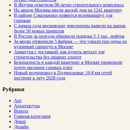
В Якутии отметили 90-летие строительного комплекса
На западе Москвы ввели жилой дом на 1241 квартиру
В районе Сокольники появится веломаршрут для
горожан
С начала года московские девелоперы вывели на рынок
более 50 новых проектов
В России за полгода обновили порядка 5,3 тыс. лифтов
За месяц обзвонили 5 фабрик — что узнали про цены на
кухонный гарнитур в Москве
Арматура с доставкой: как купить металл для
строительства без лишних хлопот
Безопасность в каждой квартире: в Москве проверили
почти миллион газовых плит
Новый водопровод в Подмосковье: 10,8 км сетей
построят к лету 2028 года
Рубрики
Арт
Архитектура
Ворота
Главная категория
Декор
Дизайн