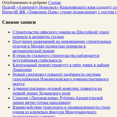
Опубликовано в рубрике
Статьи
Назад
В «Аэропорту Норильск» Красноярского края создадут с
Вперед
В ЖК «Томилино Парк» строят поликлинику с постом 
Свежие записи
Строительство офисного здания на Шоссейной улице
перешло в активную стадию
Получение разрешений на перемещение строительных
отходов в Москве полностью перевели в
автоматический режим
В отрасли стального строительства наблюдается
неустойчивая стабильность
Капитальный ремонт проведут в пяти домах в районе
Лианозово
Новый газопровод повысит надёжность системы
газоснабжения Новомосковского административного
округа
Административно-деловой комплекс появится на
первой линии Ходынского поля
Станция «Липовая роща» Рублево-Архангельской
линии метро готова наполовину
Взаимодействие транспорта и промышленности стало
одним из ключевых фокусов Международного
транспортного саммита