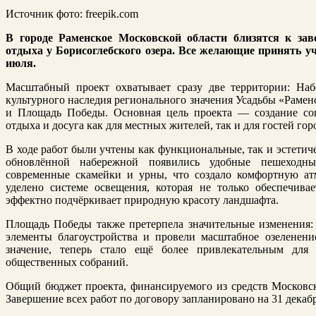
Источник фото: freepik.com
В городе Раменское Московской области близятся к за
отдыха у Борисоглебского озера. Все желающие принять уч
июля.
Масштабный проект охватывает сразу две территории: Наб
культурного наследия регионального значения Усадьбы «Раменс
и Площадь Победы. Основная цель проекта — создание сов
отдыха и досуга как для местных жителей, так и для гостей гор
В ходе работ были учтены как функциональные, так и эстетич
обновлённой набережной появились удобные пешеходны
современные скамейки и урны, что создало комфортную ат
уделено системе освещения, которая не только обеспечива
эффектно подчёркивает природную красоту ландшафта.
Площадь Победы также претерпела значительные изменения:
элементы благоустройства и провели масштабное озеленени
значение, теперь стало ещё более привлекательным для
общественных собраний.
Общий бюджет проекта, финансируемого из средств Московско
Завершение всех работ по договору запланировано на 31 декабр