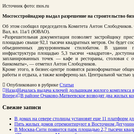
Источник фото: mos.ru
Мосгосстройнадзор выдал разрешение на строительство биз
Об этом сообщил председатель Комитета Антон Слободчиков. О
Вал, вл. 11а/1 (ЮВАО).
«Разрешительная документация позволяет застройщику прис
площадью свыше 92,1 тысячи квадратных метров. Он будет сост
объединенных двухуровневым стилобатом. В здании п
инфраструктура площадью 5,3 тысячи «квадратов», доступн
запланированных точек — кафе и рестораны, столовая с о
банкоматы», — отметил Антон Слободчиков.
Кроме этого, в бизнес-центре появятся разноформатные общес
работы и отдыха, а также конференц-зал. Центральной частью з
Опубликовано в рубрике
Статьи
Назад
Началась выдача ключей дольщикам жилого комплекса 
Вперед
В районе Очаково-Матвеевское возводят два жилых к
Свежие записи
В домах на севере столицы установят еще 11 платформ 
Пять жилых домов отремонтируют в Восточном Дегунин
В Москва-Сити появится парк площадью 2,7 тысячи квад