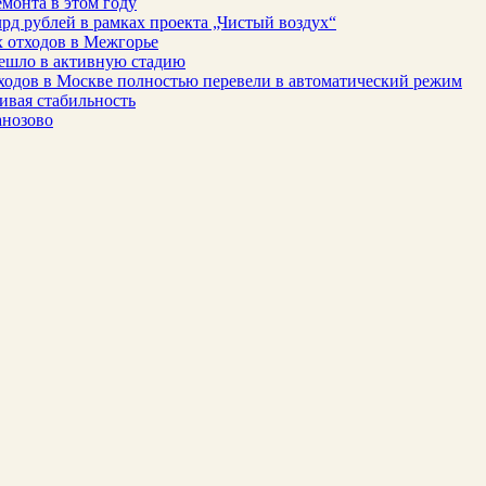
монта в этом году
рд рублей в рамках проекта „Чистый воздух“
 отходов в Межгорье
решло в активную стадию
ходов в Москве полностью перевели в автоматический режим
ивая стабильность
анозово