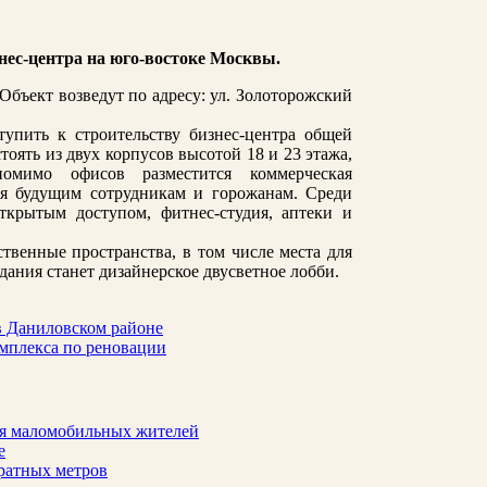
нес-центра на юго-востоке Москвы.
бъект возведут по адресу: ул. Золоторожский
тупить к строительству бизнес-центра общей
оять из двух корпусов высотой 18 и 23 этажа,
омимо офисов разместится коммерческая
ая будущим сотрудникам и горожанам. Среди
ткрытым доступом, фитнес-студия, аптеки и
твенные пространства, в том числе места для
дания станет дизайнерское двусветное лобби.
в Даниловском районе
омплекса по реновации
для маломобильных жителей
е
ратных метров