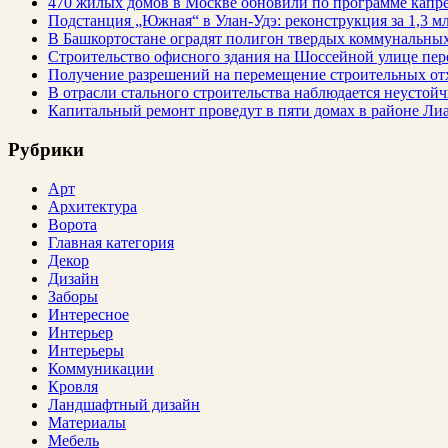
470 жилых домов в Москве обновили по программе капре
Подстанция „Южная“ в Улан‑Удэ: реконструкция за 1,3 мл
В Башкортостане оградят полигон твердых коммунальных
Строительство офисного здания на Шоссейной улице пе
Получение разрешений на перемещение строительных от
В отрасли стального строительства наблюдается неустойч
Капитальный ремонт проведут в пяти домах в районе Ли
Рубрики
Арт
Архитектура
Ворота
Главная категория
Декор
Дизайн
Заборы
Интересное
Интерьер
Интерьеры
Коммуникации
Кровля
Ландшафтный дизайн
Материалы
Мебель