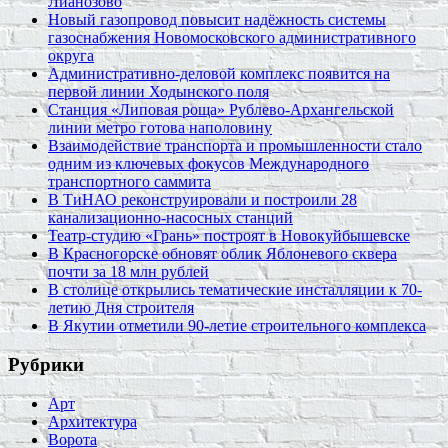
Лианозово
Новый газопровод повысит надёжность системы
газоснабжения Новомосковского административного
округа
Административно-деловой комплекс появится на
первой линии Ходынского поля
Станция «Липовая роща» Рублево-Архангельской
линии метро готова наполовину
Взаимодействие транспорта и промышленности стало
одним из ключевых фокусов Международного
транспортного саммита
В ТиНАО реконструировали и построили 28
канализационно-насосных станций
Театр-студию «Грань» построят в Новокуйбышевске
В Красногорске обновят облик Яблоневого сквера
почти за 18 млн рублей
В столице открылись тематические инсталляции к 70-
летию Дня строителя
В Якутии отметили 90-летие строительного комплекса
Рубрики
Арт
Архитектура
Ворота