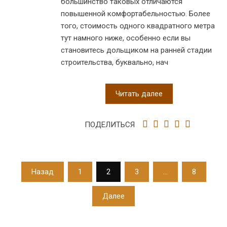
большинство таковых отличаются
повышенной комфортабельностью. Более
того, стоимость одного квадратного метра
тут намного ниже, особенно если вы
становитесь дольщиком на ранней стадии
строительства, буквально, нач
Читать далее
ПОДЕЛИТЬСЯ
Пагинация
Назад
1
2
3
…
8
записей
Далее