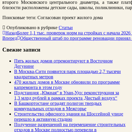
второго Московского центрального диаметра, а также пла
близости расположены детские сады, школы, поликлиники, пар
Поисковые теги:
Cогласован проект жилого дома
Опубликовано в рубрике
Статьи
Назад
Более 1,1 тыс. проверок норм на стройках с начала 2026
Вперед
Общественный штаб по программе реновации принял 
Свежие записи
Пять жилых домов отремонтируют в Восточном
Дегунине
В Москва-Сити появится парк площадью 2,7 тысячи
квадратных метров
470 жилых домов в Москве обновили по программе
капремонта в этом году
Подстанция „Южная“ в Улан‑Удэ: реконструкция за
1,3 млрд рублей в рамках проекта „Чистый воздух“
В Башкортостане оградят полигон твердых
коммунальных отходов в Межгорье
Строительство офисного здания на Шоссейной улице
перешло в активную стадию
Получение разрешений на перемещение строительных
отходов в Москве полностью перевели в