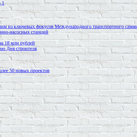
 1
ним из ключевых фокусов Международного транспортного самм
онно-насосных станций
за 18 млн рублей
ию Дня строителя
н
олее 50 новых проектов