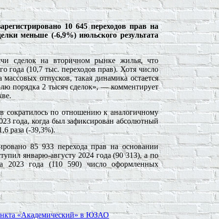
арегистрировано 10 645 переходов прав на
елки меньше (-6,9%) июльского результата
ячи сделок на вторичном рынке жилья, что
о года (10,7 тыс. переходов прав). Хотя число
а массовых отпусков, такая динамика остается
юлю порядка 2 тысяч сделок», — комментирует
кве.
ав сократилось по отношению к аналогичному
 2023 года, когда был зафиксирован абсолютный
,6 раза (-39,3%).
рировано 85 933 перехода прав на основании
упил январю-августу 2024 года (90 313), а по
да 2023 года (110 590) число оформленных
пункта «Академический» в ЮЗАО