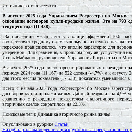
Источник фото: rosreestr.ru
В августе 2025 года Управлением Росреестра по Москве з
основании договоров купли-продажи жилья. Это на 793 сд
текущего года (11 438).
«За последний месяц лета в столице оформлено 10,6 тыс
соответствует среднему ежемесячному показателю с начала этог
переходов прав снизилось, что вполне характерно для период
умеренной. Для сравнения, в прошлом году август уступил и
Игорь Майданов, руководитель Управления Росреестра по Мос
В августе 2025 года число зарегистрированных переходов пр
периоду 2024 года (11 167) на 522 сделки (-4,7%), а к августу
для этого месяца показатель (17 538), показатель уменьшился в 1
Всего с начала 2025 года Росреестром по Москве зарегист
договоров купли-продажи жилья. Данный результат на 4,9% уст
сравнению с рекордным показателем аналогичного перио
вторичных сделок сократилось на 22,3%.
Поисковые теги:
Динамика вторичного рынка жилья
Опубликовано в рубрике
Статьи
Назад
Стартовала модернизация крупного газорегуляторного 